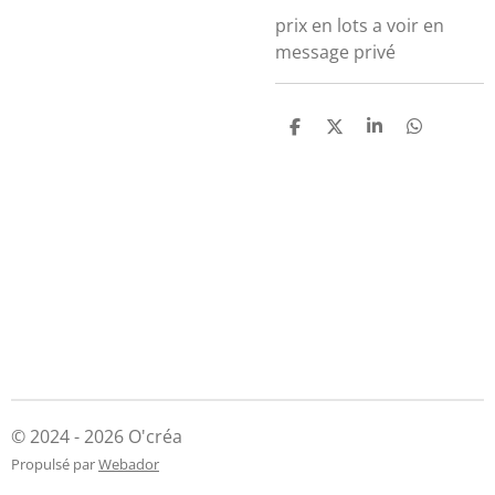
prix en lots a voir en
message privé
P
P
P
P
a
a
a
a
r
r
r
r
t
t
t
t
a
a
a
a
g
g
g
g
e
e
e
e
r
r
r
r
© 2024 - 2026 O'créa
Propulsé par
Webador