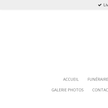
Li
Passer
au
contenu
principal
ACCUEIL
FUNÉRAIR
GALERIE PHOTOS
CONTAC