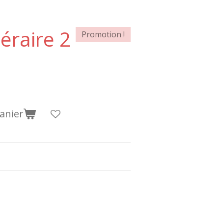
éraire 2
Promotion !
anier