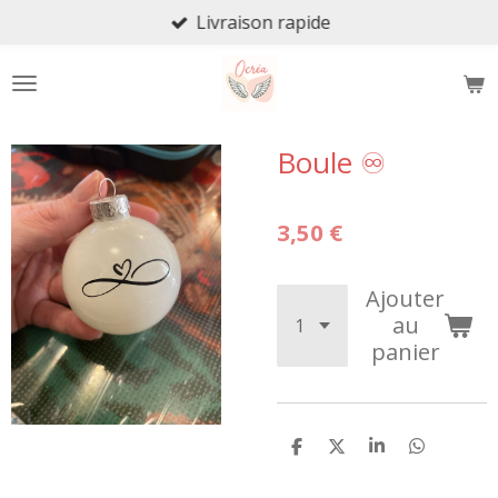
Livraison rapide
Passer
au
contenu
principal
Boule ♾️
3,50 €
Ajouter
au
panier
P
P
P
P
a
a
a
a
r
r
r
r