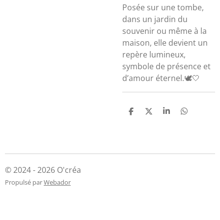
Posée sur une tombe,
dans un jardin du
souvenir ou même à la
maison, elle devient un
repère lumineux,
symbole de présence et
d’amour éternel.🕊️🤍
P
P
P
P
a
a
a
a
r
r
r
r
t
t
t
t
a
a
a
a
g
g
g
g
e
e
e
e
r
r
r
r
© 2024 - 2026 O'créa
Propulsé par
Webador