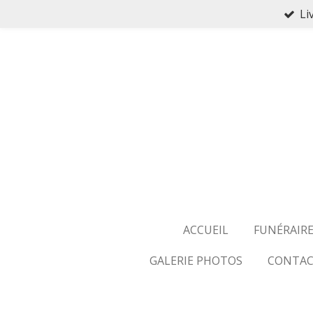
Li
Passer
au
contenu
principal
ACCUEIL
FUNÉRAIR
GALERIE PHOTOS
CONTAC