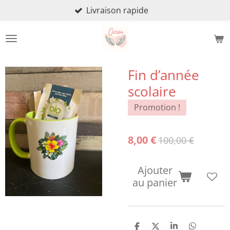
Livraison rapide
Passer
au
contenu
principal
Fin d’année
scolaire
Promotion !
8,00 €
100,00 €
Ajouter
au panier
P
P
P
P