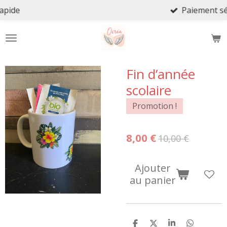
Paiement sécurisé
Passer
au
contenu
principal
Fin d’année
scolaire
Promotion !
8,00 €
10,00 €
Ajouter
au panier
P
P
P
P